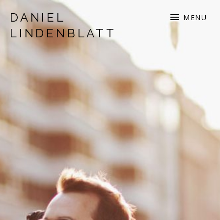
DANIEL
MENU
LINDENBLATT
musician | songwriter | production