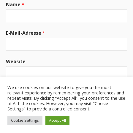
Name
*
E-Mail-Adresse
*
Website
We use cookies on our website to give you the most
Benachrichtige mich über neue Beiträge via E-
relevant experience by remembering your preferences and
Mail.
repeat visits. By clicking “Accept All”, you consent to the use
of ALL the cookies. However, you may visit "Cookie
Settings" to provide a controlled consent.
Cookie Settings
Accept All